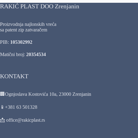
RAKIĆ PLAST DOO Zrenjanin
Proizvodnja najlonskih vreća
sa patent zip zatvaračem
PIB:
105302992
Matični broj:
20354534
KONTAKT
🏢Ognjoslava Kostovića 10a, 23000 Zrenjanin
📱+381 63 501328
📩 office@rakicplast.rs