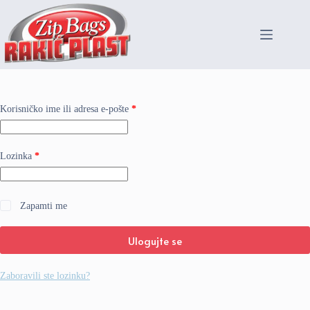
Skip
to
content
Obavezno
Korisničko ime ili adresa e-pošte
*
Obavezno
Lozinka
*
Zapamti me
Ulogujte se
Zaboravili ste lozinku?